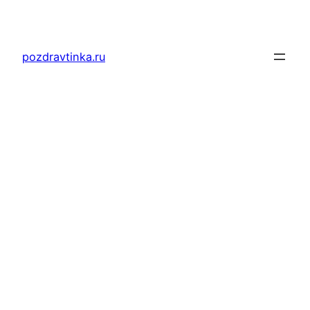
Перейти
к
содержимому
pozdravtinka.ru