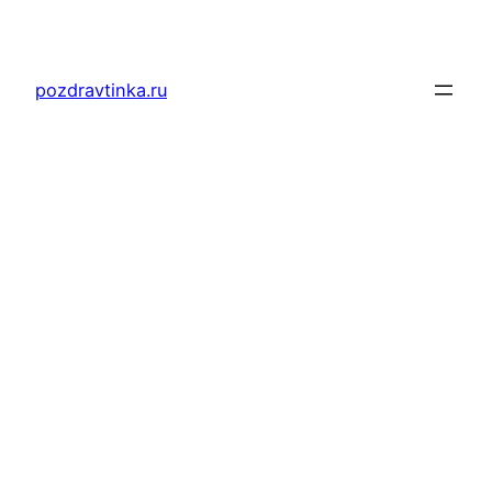
Перейти
к
содержимому
pozdravtinka.ru