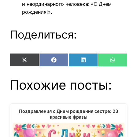
и неординарного человека: «С Днем
рождения!».
Поделиться:
Share
Share
Share
Share
X
Facebook
LinkedIn
WhatsAp
on
on
on
on
(Twitter)
Похожие посты:
Поздравления с Днем рождения сестре: 23
красивые фразы