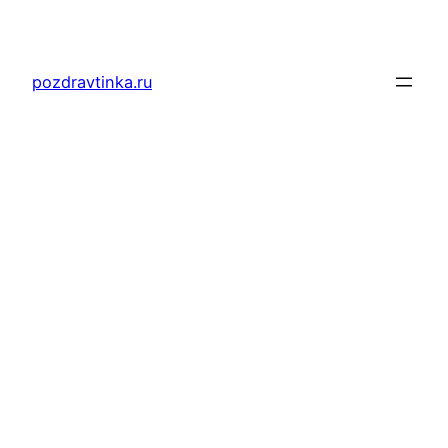
Перейти
к
содержимому
pozdravtinka.ru