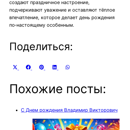
создают праздничное настроение,
подчеркивают уважение и оставляют тёплое
впечатление, которое делает день рождения
по‑настоящему особенным.
Поделиться:
Share
Share
Share
Share
Share
X
Facebook
Pinterest
LinkedIn
WhatsApp
on
on
on
on
on
(Twitter)
Похожие посты:
С Днем рождения Владимир Викторович