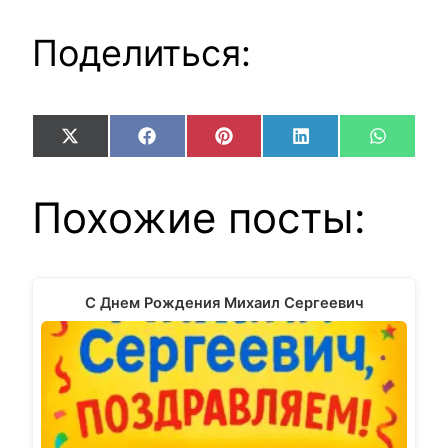
Поделиться:
Share
Share
Share
Share
Share
X
Facebook
Pinterest
LinkedIn
WhatsA
on
on
on
on
on
(Twitter)
Похожие посты:
С Днем Рождения Михаил Сергеевич