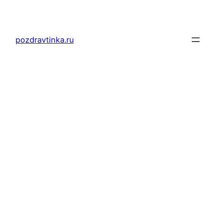
Перейти
к
содержимому
pozdravtinka.ru