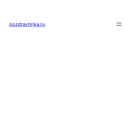
Перейти
к
содержимому
pozdravtinka.ru