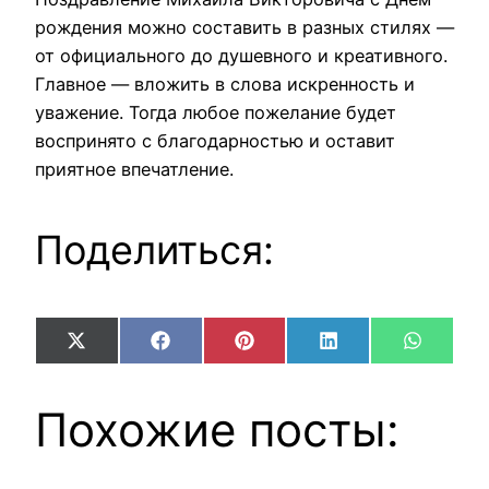
рождения можно составить в разных стилях —
от официального до душевного и креативного.
Главное — вложить в слова искренность и
уважение. Тогда любое пожелание будет
воспринято с благодарностью и оставит
приятное впечатление.
Поделиться:
Share
Share
Share
Share
Share
X
Facebook
Pinterest
LinkedIn
WhatsA
on
on
on
on
on
(Twitter)
Похожие посты: