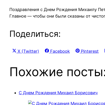
Поздравления с Днем Рождения Михаилу Пе
Главное — чтобы они были сказаны от чистог
Поделиться:
Share
Share
Share
X (Twitter)
Facebook
Pinterest
on
on
on
Похожие посты
С Днем Рождения Михаил Борисович