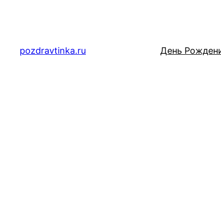
Перейти
к
содержимому
pozdravtinka.ru
День Рожден