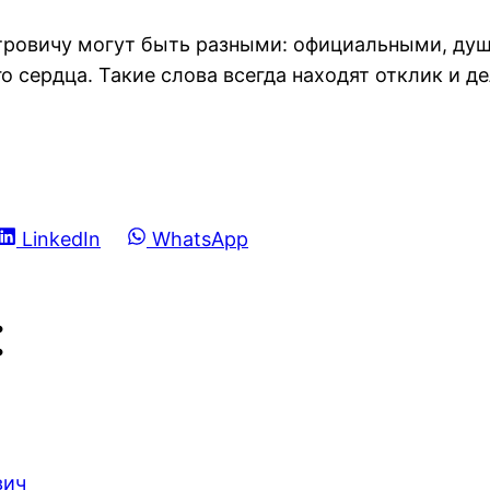
тровичу могут быть разными: официальными, ду
о сердца. Такие слова всегда находят отклик и 
Share
Share
LinkedIn
WhatsApp
on
on
: