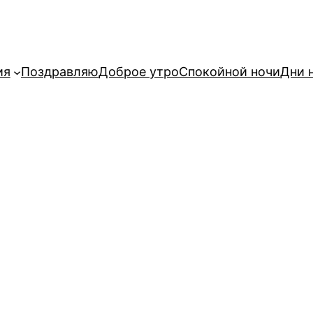
ия
Поздравляю
Доброе утро
Спокойной ночи
Дни 