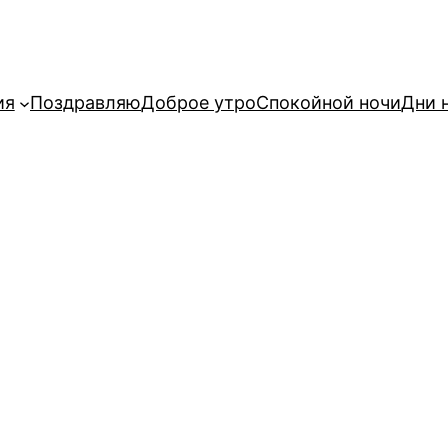
ия
Поздравляю
Доброе утро
Спокойной ночи
Дни 