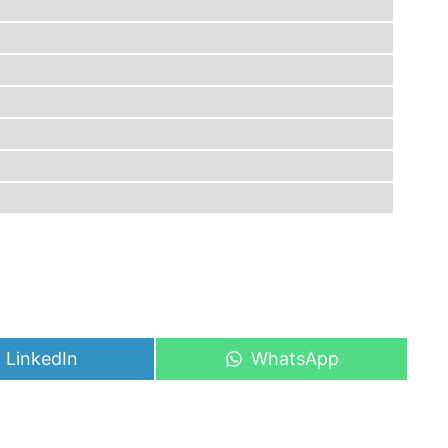
Share
Share
LinkedIn
WhatsApp
on
on