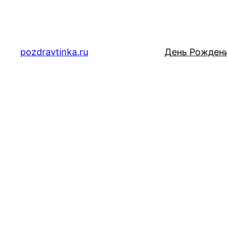
Перейти
к
содержимому
pozdravtinka.ru
День Рожден