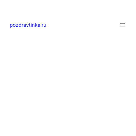
Перейти
к
содержимому
pozdravtinka.ru