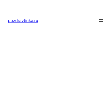
Перейти
к
содержимому
pozdravtinka.ru