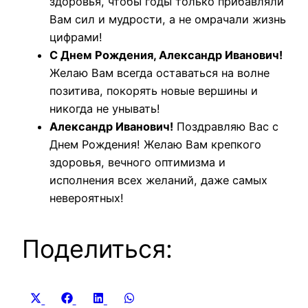
здоровья, чтобы годы только прибавляли
Вам сил и мудрости, а не омрачали жизнь
цифрами!
С Днем Рождения, Александр Иванович!
Желаю Вам всегда оставаться на волне
позитива, покорять новые вершины и
никогда не унывать!
Александр Иванович!
Поздравляю Вас с
Днем Рождения! Желаю Вам крепкого
здоровья, вечного оптимизма и
исполнения всех желаний, даже самых
невероятных!
Поделиться:
Share
Share
Share
Share
X
Facebook
LinkedIn
WhatsApp